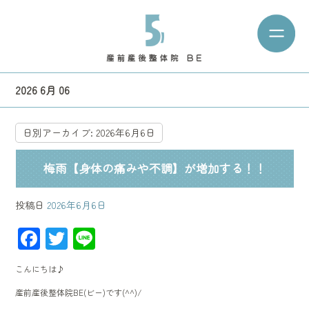
2026 6月 06
日別アーカイブ:
2026年6月6日
梅雨【身体の痛みや不調】が増加する！！
投稿日
2026年6月6日
F
T
Li
ac
wi
ne
こんにちは♪
e
tt
産前産後整体院BE(ビー)です(^^)/
b
er